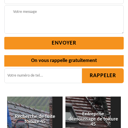
On vous rappelle gratuitement
Entreprise
rche de fuite
démoussage de toiture
Isolation t
oiture 45
45