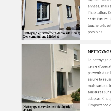
façade. Faire 
années, mais s
l’habitation. 
et de l'usure.
touche très es
possibles.
NETTOYAGE
Le nettoyage d
genre d’opérat
parvenir à un 
assure la réuss
mais surtout t
salissures sur
adaptés. Chaq
l’importance d