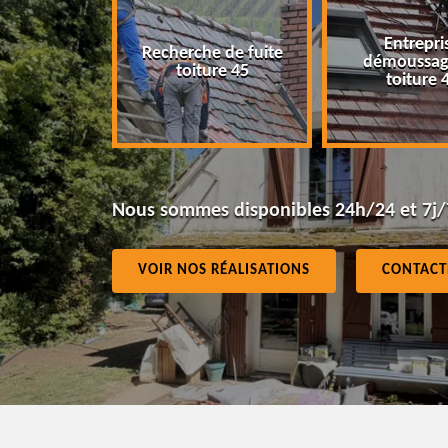
Entreprise
Recherche de fuite
r 45
démoussage 
toiture 45
toiture 45
Nous sommes disponibles 24h/24 et 7j/
VOIR NOS RÉALISATIONS
CONTACT