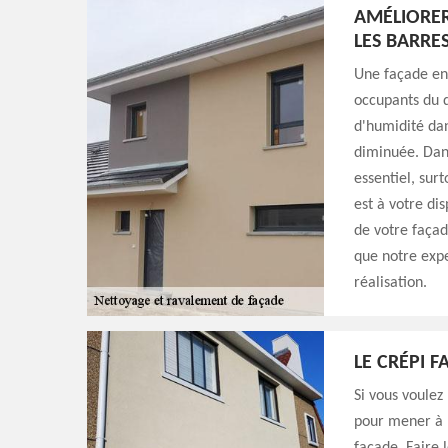
AMÉLIORER
LES BARRE
Une façade en
occupants du d
d'humidité dan
diminuée. Dans
essentiel, sur
est à votre di
de votre façad
que notre expe
réalisation.
LE CRÉPI 
Si vous voulez
pour mener à b