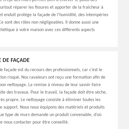
le crépi des murs permet bien d'enlever le poids des
urtout réparer les fissures et apporter de la fraîcheur à
Cet enduit protège la façade de l'humidité, des intempéries
 Ce sont des rôles non négligeables. Il donne aussi une
thétique à votre maison avec ces différents aspects
 DE FAÇADE
e façade est du recours des professionnels, car c’est le
ion risqué. Nos ravaleurs ont reçu une formation afin de
bon nettoyage. La remise à niveau de leur savoir-faire
ite des travaux. Pour le travail, la façade doit être sèche,
rès propre. Le nettoyage consiste à éliminer toutes les
 le support. Nous nous équipons des matériels et produits
ue type de murs demande un produit convenable, d’où
e nous contacter pour être conseillé.