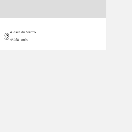
4 Place du Martroi
45260 Lorris