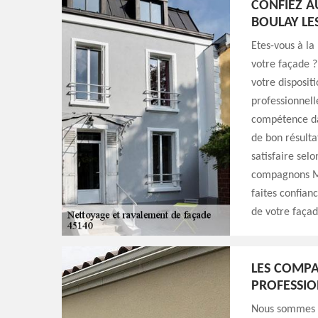
CONFIEZ A
BOULAY LE
Etes-vous à la
votre façade ?
votre disposit
professionnelle
compétence da
de bon résulta
satisfaire sel
compagnons Mi
faites confian
de votre façad
LES COMPA
PROFESSIO
Nous sommes u