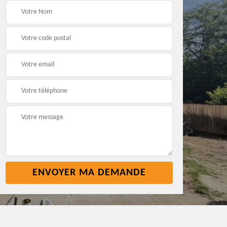
Pose nettoyage
Réparation toiture 45
gouttière 45