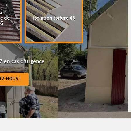
Peinture tuile et
de
Isolation toiture 45
toiture 45
7 en cas d’urgence
EZ-NOUS !