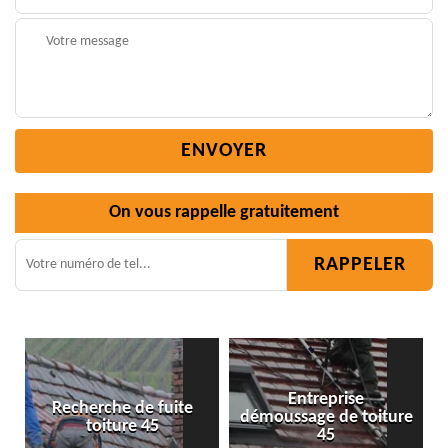
On vous rappelle gratuitement
Entreprise
 de fuite
démoussage de toiture
Isolation toitu
re 45
45