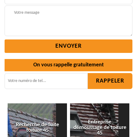
On vous rappelle gratuitement
Entreprise
herche de fuite
démoussage de toiture
Isolation
toiture 45
45