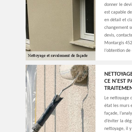
donner le dev
est capable d
en détail et cl
changement sur
devis, contact
Montargis 452
l’obtention de
NETTOYAGE
CE N'EST P
TRAITEMEN
Le nettoyage d
état les murs 
façade, l’anal
d’éviter la dé
nettoyage, il y