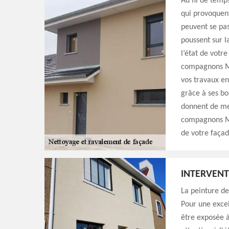
Au fil de temp
qui provoquent
peuvent se pas
poussent sur l
l’état de votre
compagnons Mic
vos travaux e
grâce à ses bo
donnent de me
compagnons Mi
de votre façad
INTERVENT
La peinture de
Pour une excel
être exposée à