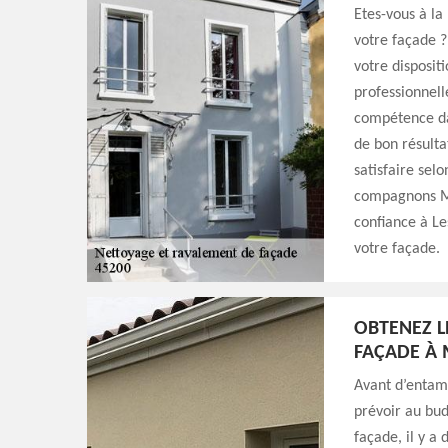
Etes-vous à la
votre façade ?
votre disposit
professionnelle
compétence da
de bon résulta
satisfaire sel
compagnons Mi
confiance à L
votre façade.
OBTENEZ L
FAÇADE À
Avant d’entame
prévoir au bud
façade, il y a 