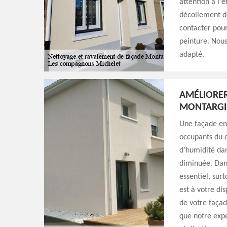
attention à l'
décollement de
contacter pour
peinture. Nou
adapté.
AMÉLIORER
MONTARGI
Une façade en
occupants du d
d'humidité dan
diminuée. Dans
essentiel, sur
est à votre di
de votre façad
que notre expe