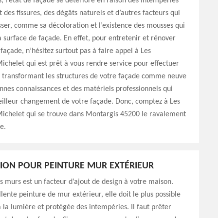
s, l’état de façade se détériore en raison des intempéries
 des fissures, des dégâts naturels et d’autres facteurs qui
ser, comme sa décoloration et l’existence des mousses qui
a surface de façade. En effet, pour entretenir et rénover
 façade, n’hésitez surtout pas à faire appel à Les
helet qui est prêt à vous rendre service pour effectuer
n transformant les structures de votre façade comme neuve
nnes connaissances et des matériels professionnels qui
illeur changement de votre façade. Donc, comptez à Les
chelet qui se trouve dans Montargis 45200 le ravalement
e.
ION POUR PEINTURE MUR EXTÉRIEUR
s murs est un facteur d’ajout de design à votre maison.
lente peinture de mur extérieur, elle doit le plus possible
 la lumière et protégée des intempéries. Il faut prêter