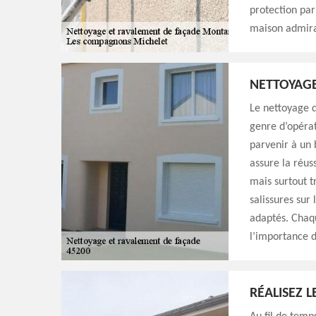
protection par
maison admirab
NETTOYAGE
Le nettoyage d
genre d’opérat
parvenir à un 
assure la réuss
mais surtout t
salissures sur
adaptés. Chaq
l’importance d
RÉALISEZ 