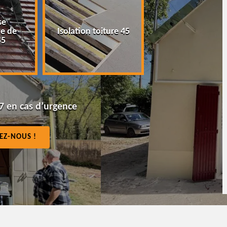
Peinture tuile et
Isolation toiture 45
toiture 45
7 en cas d’urgence
EZ-NOUS !