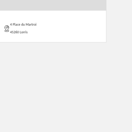
4 Place du Martroi
45260 Lorris