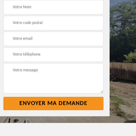
Pose nettoyage
Réparation toiture 45
gouttière 45