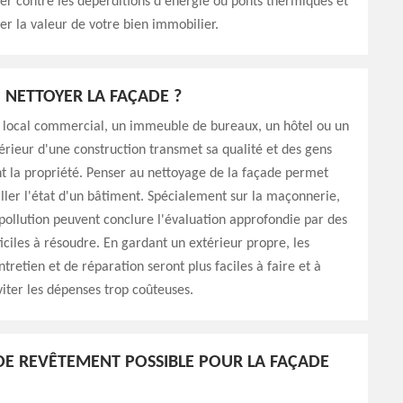
er contre les déperditions d'énergie ou ponts thermiques et
r la valeur de votre bien immobilier.
NETTOYER LA FAÇADE ?
n local commercial, un immeuble de bureaux, un hôtel ou un
térieur d'une construction transmet sa qualité et des gens
t la propriété. Penser au nettoyage de la façade permet
iller l'état d'un bâtiment. Spécialement sur la maçonnerie,
a pollution peuvent conclure l'évaluation approfondie par des
iciles à résoudre. En gardant un extérieur propre, les
tretien et de réparation seront plus faciles à faire et à
viter les dépenses trop coûteuses.
 DE REVÊTEMENT POSSIBLE POUR LA FAÇADE