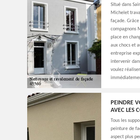
Situé dans Sai
Michelet trava
façade. Grâce 
compagnons Mi
place en chang
aux chocs et 
entreprise exp
intervenir dan
voulez réalise
immédiatement
PEINDRE V
AVEC LES
Tous les suppo
peinture de fa
aspect plus pe