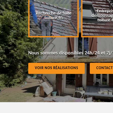
Entrepri
Recherche de fuite
eur 45
démoussag
toiture 45
toiture 
Nous sommes disponibles 24h/24 et 7j/
VOIR NOS RÉALISATIONS
CONTACT