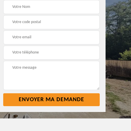
t
Pose nettoyage
Réparation toiture 45
gouttière 45