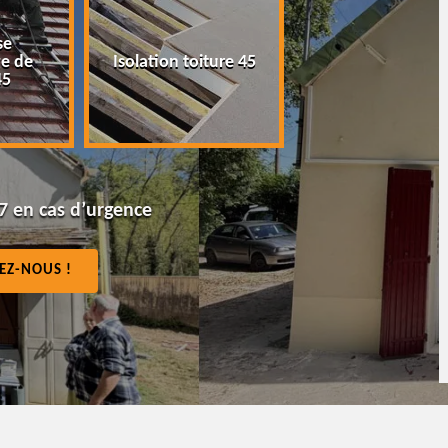
se
Peinture tuile e
e de
Isolation toiture 45
toiture 45
45
7 en cas d’urgence
EZ-NOUS !