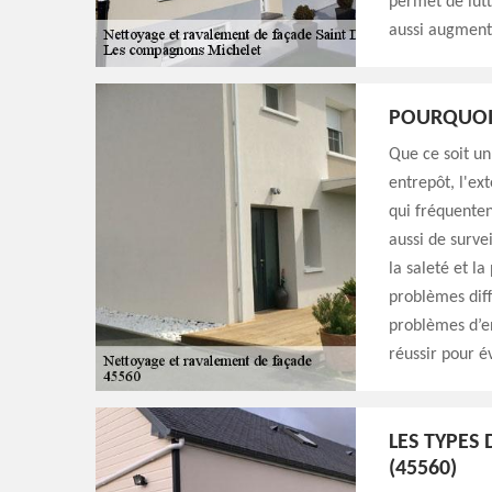
permet de lutt
aussi augmente
POURQUOI 
Que ce soit u
entrepôt, l'ex
qui fréquenten
aussi de surve
la saleté et l
problèmes diff
problèmes d’en
réussir pour é
LES TYPES
(45560)