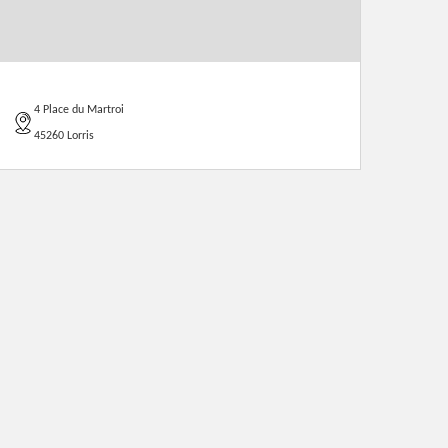
4 Place du Martroi
45260 Lorris