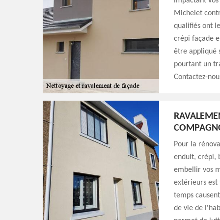
impactant vos
Michelet contr
qualifiés ont l
crépi façade e
être appliqué 
pourtant un tr
Contactez-nous
RAVALEMEN
COMPAGNO
Pour la rénova
enduit, crépi,
embellir vos 
extérieurs est 
temps causent
de vie de l'hab