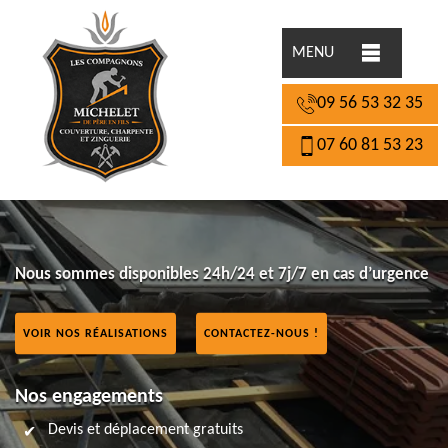
MENU
09 56 53 32 35
07 60 81 53 23
Nous sommes disponibles 24h/24 et 7j/7 en cas d’urgence
VOIR NOS RÉALISATIONS
CONTACTEZ-NOUS !
Nos engagements
Devis et déplacement gratuits