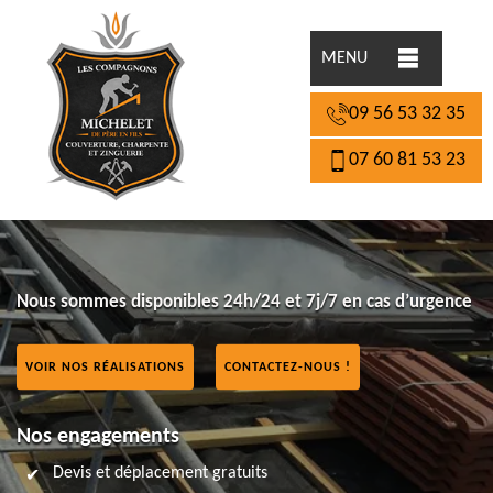
MENU
09 56 53 32 35
07 60 81 53 23
Nous sommes disponibles 24h/24 et 7j/7 en cas d’urgence
VOIR NOS RÉALISATIONS
CONTACTEZ-NOUS !
Nos engagements
Devis et déplacement gratuits