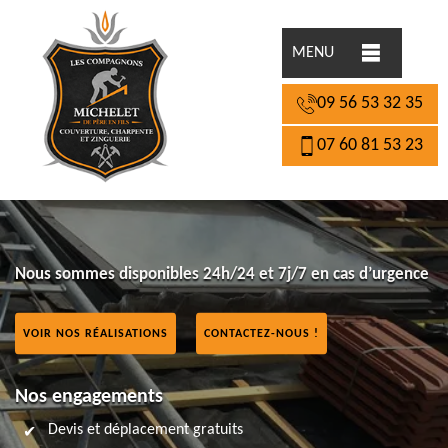
MENU
09 56 53 32 35
07 60 81 53 23
Nous sommes disponibles 24h/24 et 7j/7 en cas d’urgence
VOIR NOS RÉALISATIONS
CONTACTEZ-NOUS !
Nos engagements
Devis et déplacement gratuits