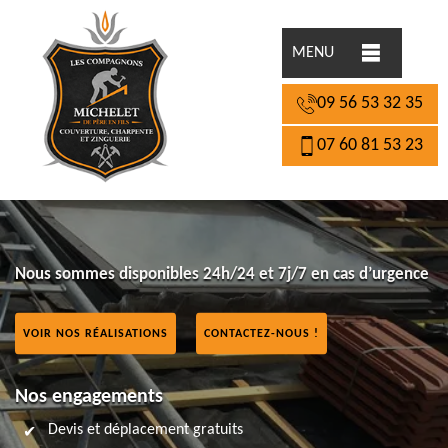
MENU
09 56 53 32 35
07 60 81 53 23
Nous sommes disponibles 24h/24 et 7j/7 en cas d’urgence
VOIR NOS RÉALISATIONS
CONTACTEZ-NOUS !
Nos engagements
Devis et déplacement gratuits