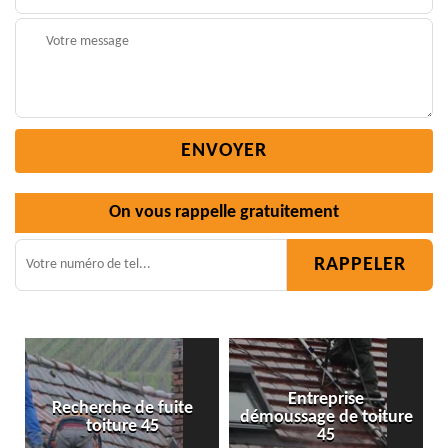
On vous rappelle gratuitement
Entreprise
ite
démoussage de toiture
Isolation toiture 45
45