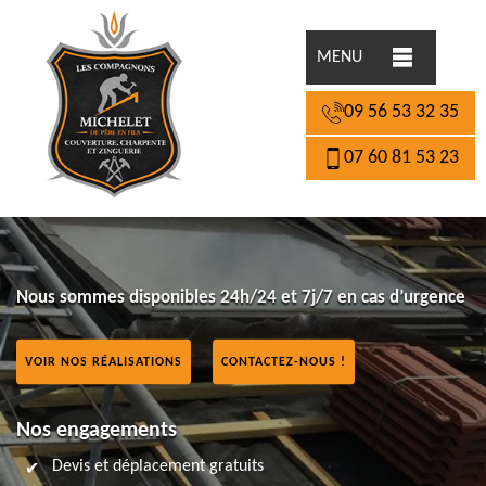
MENU
09 56 53 32 35
07 60 81 53 23
Nous sommes disponibles 24h/24 et 7j/7 en cas d’urgence
VOIR NOS RÉALISATIONS
CONTACTEZ-NOUS !
Nos engagements
Devis et déplacement gratuits