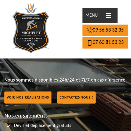
MENU
09 56 53 32 35
07 60 81 53 23
Nous sommes disponibles 24h/24 et 7j/7 en cas d’urgence
VOIR NOS RÉALISATIONS
CONTACTEZ-NOUS !
Nos engagements
Devis et déplacement gratuits