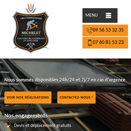
MENU
09 56 53 32 35
07 60 81 53 23
Nous sommes disponibles 24h/24 et 7j/7 en cas d’urgence
VOIR NOS RÉALISATIONS
CONTACTEZ-NOUS !
Nos engagements
Devis et déplacement gratuits