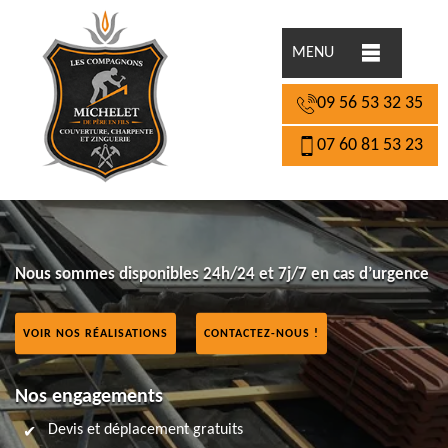
MENU
09 56 53 32 35
07 60 81 53 23
Nous sommes disponibles 24h/24 et 7j/7 en cas d’urgence
VOIR NOS RÉALISATIONS
CONTACTEZ-NOUS !
Nos engagements
Devis et déplacement gratuits