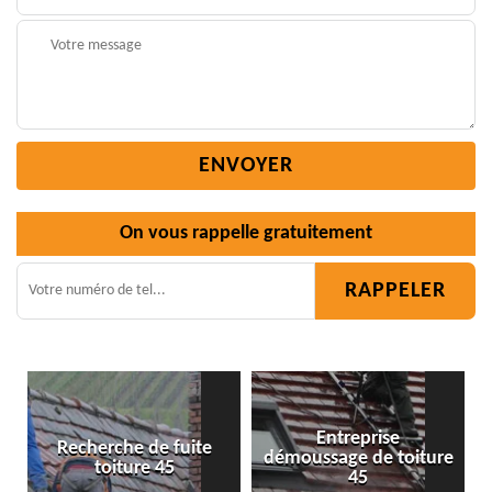
On vous rappelle gratuitement
Entreprise
te
démoussage de toiture
Isolation toiture 45
45