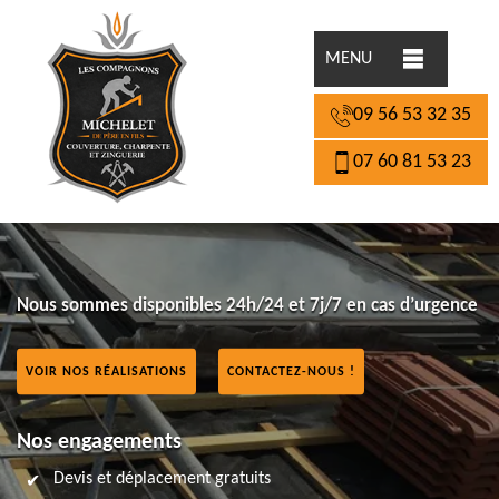
MENU
09 56 53 32 35
07 60 81 53 23
Nous sommes disponibles 24h/24 et 7j/7 en cas d’urgence
VOIR NOS RÉALISATIONS
CONTACTEZ-NOUS !
Nos engagements
Devis et déplacement gratuits