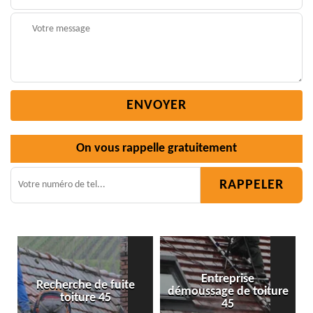
On vous rappelle gratuitement
Entreprise
de fuite
démoussage de toiture
Isolation toiture
e 45
45