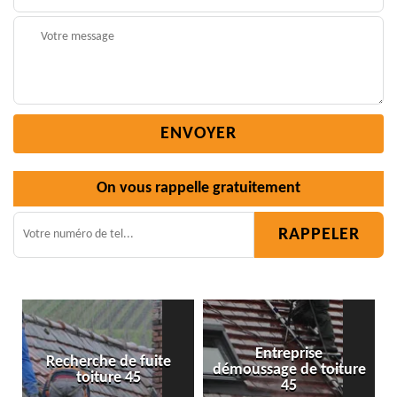
On vous rappelle gratuitement
Entreprise
fuite
démoussage de toiture
Isolation toiture 45
5
45