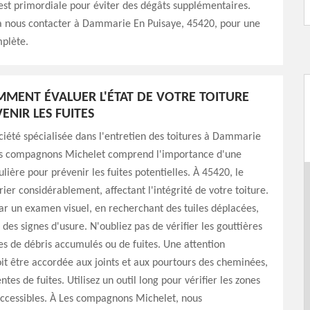
est primordiale pour éviter des dégâts supplémentaires.
 à nous contacter à Dammarie En Puisaye, 45420, pour une
mplète.
MMENT ÉVALUER L'ÉTAT DE VOTRE TOITURE
ENIR LES FUITES
ciété spécialisée dans l'entretien des toitures à Dammarie
es compagnons Michelet comprend l'importance d'une
lière pour prévenir les fuites potentielles. À 45420, le
rier considérablement, affectant l'intégrité de votre toiture.
 un examen visuel, en recherchant des tuiles déplacées,
 des signes d'usure. N'oubliez pas de vérifier les gouttières
es de débris accumulés ou de fuites. Une attention
oit être accordée aux joints et aux pourtours des cheminées,
tes de fuites. Utilisez un outil long pour vérifier les zones
accessibles. À Les compagnons Michelet, nous