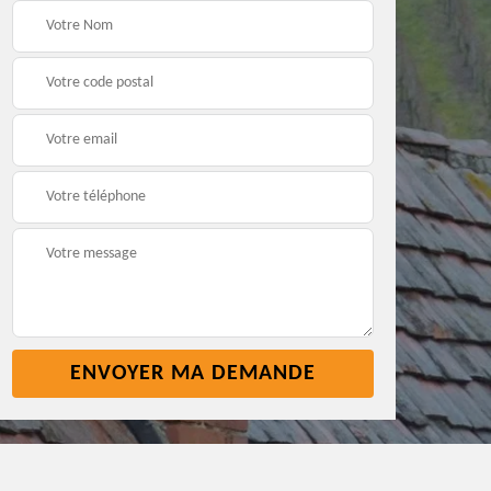
Pose nettoyage
Réparation toiture 45
gouttière 45