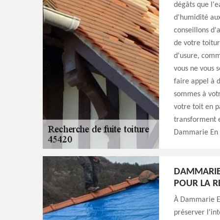
dégâts que l'e
d'humidité au
conseillons d'
de votre toitu
d'usure, comme
vous ne vous s
faire appel à 
sommes à votre
votre toit en p
transforment e
Dammarie En P
DAMMARIE 
POUR LA R
À Dammarie En 
préserver l'in