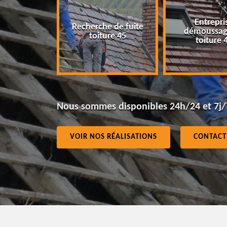
Entreprise
Recherche de fuite
 45
démoussage d
toiture 45
toiture 45
Nous sommes disponibles 24h/24 et 7j/
VOIR NOS RÉALISATIONS
CONTACT