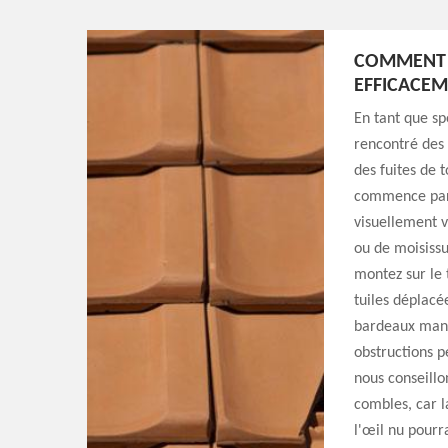
COMMENT I
EFFICACE
En tant que sp
rencontré des
des fuites de t
commence par 
visuellement v
ou de moisissu
montez sur le t
tuiles déplacé
bardeaux manqu
obstructions p
nous conseillo
combles, car l
l'œil nu pourra