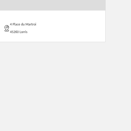
4 Place du Martroi
45260 Lorris