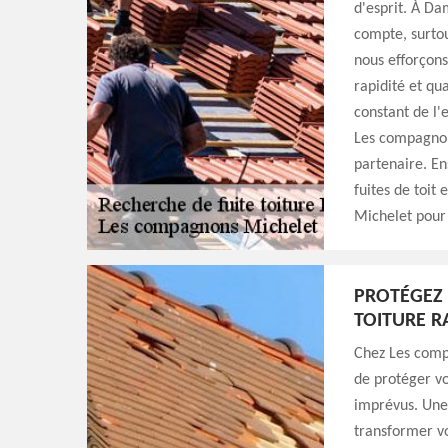
d'esprit. À D
compte, surtou
nous efforçons 
rapidité et qu
constant de l'
Les compagnon
partenaire. En
fuites de toit
Michelet pour 
PROTÉGEZ 
TOITURE 
Chez Les comp
de protéger v
imprévus. Une 
transformer vo