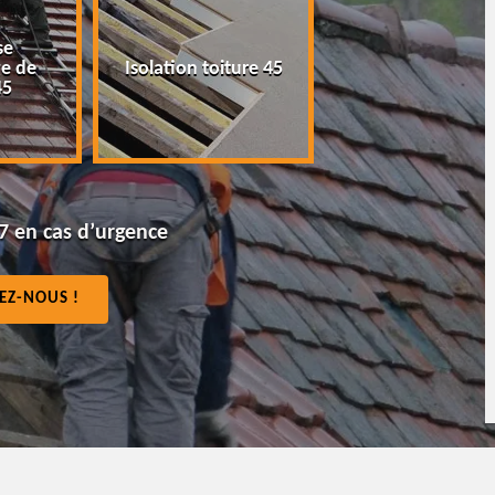
Peinture tuile et
e
Isolation toiture 45
toiture 45
7 en cas d’urgence
EZ-NOUS !