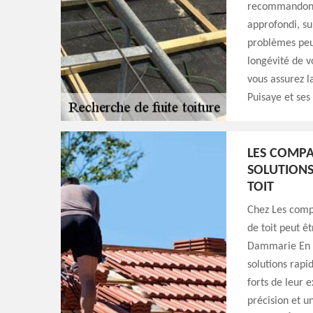
recommandons 
approfondi, su
problèmes peu
longévité de v
vous assurez l
Puisaye et ses
LES COMPA
SOLUTIONS
TOIT
Chez Les comp
de toit peut ê
Dammarie En P
solutions rapi
forts de leur 
précision et u