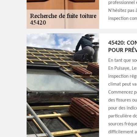
professionnel 
N'hésitez pas
inspection co
45420: CO
POUR PRÉV
En tant que so
En Puisaye, L
inspection régu
climat peut va
Commencez par
des fissures ou
pour des indic
particulière d
sources fréquen
difficilement 