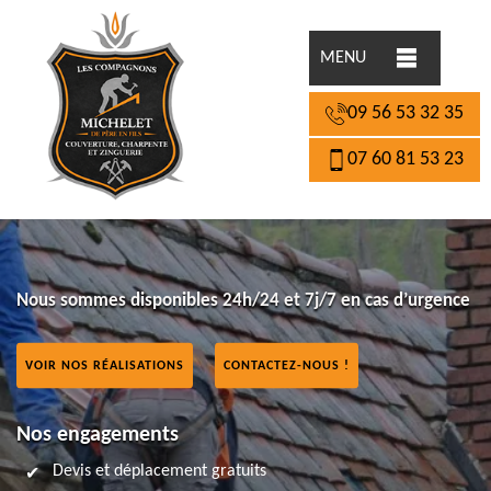
MENU
09 56 53 32 35
07 60 81 53 23
Nous sommes disponibles 24h/24 et 7j/7 en cas d’urgence
VOIR NOS RÉALISATIONS
CONTACTEZ-NOUS !
Nos engagements
Devis et déplacement gratuits