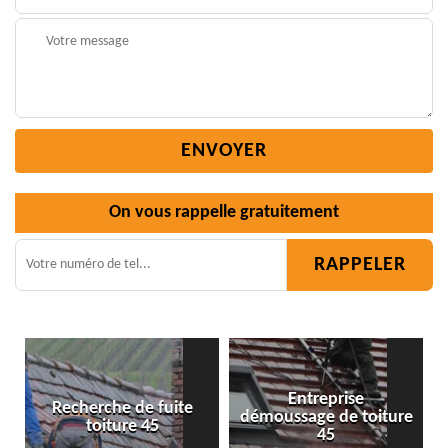
On vous rappelle gratuitement
Entreprise
uite
démoussage de toiture
Isolation toiture 45
45