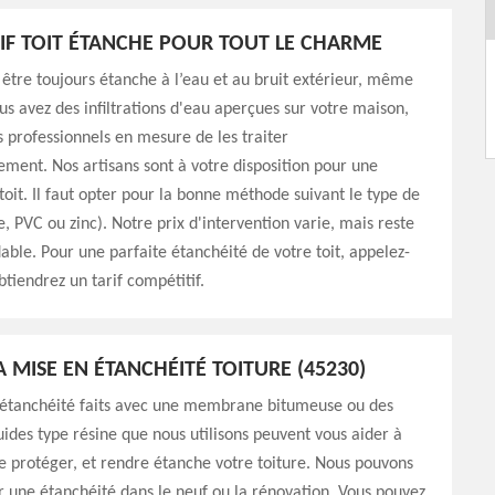
IF TOIT ÉTANCHE POUR TOUT LE CHARME
t être toujours étanche à l’eau et au bruit extérieur, même
ous avez des infiltrations d'eau aperçues sur votre maison,
 professionnels en mesure de les traiter
ement. Nos artisans sont à votre disposition pour une
toit. Il faut opter pour la bonne méthode suivant le type de
ne, PVC ou zinc). Notre prix d'intervention varie, mais reste
able. Pour une parfaite étanchéité de votre toit, appelez-
btiendrez un tarif compétitif.
A MISE EN ÉTANCHÉITÉ TOITURE (45230)
d’étanchéité faits avec une membrane bitumeuse ou des
uides type résine que nous utilisons peuvent vous aider à
de protéger, et rendre étanche votre toiture. Nous pouvons
r une étanchéité dans le neuf ou la rénovation. Vous pouvez