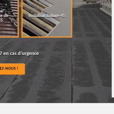
e
Peinture tuile e
e de
Isolation toiture 45
toiture 45
5
7 en cas d’urgence
EZ-NOUS !