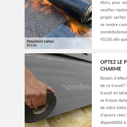
Alors, pour vo
veuillez rejoi
projet; sachez
se rendre comp
immédiatement
45230 afin que
OPTEZ LE 
CHARME
Besoin d'effec
de ce travail? 
travail en bé
se trouve dans
de votre toitu
d'œuvre chez L
disponibilité 