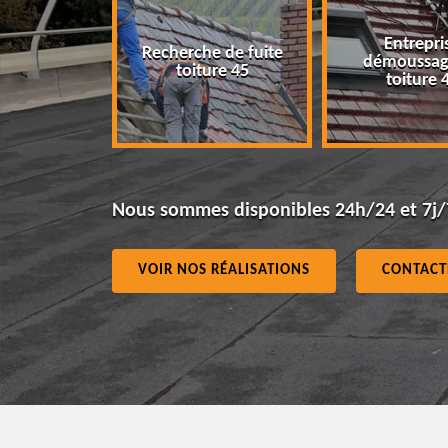
Entrepris
Recherche de fuite
eur 45
démoussag
toiture 45
toiture 4
Nous sommes disponibles 24h/24 et 7j/
VOIR NOS RÉALISATIONS
CONTACT