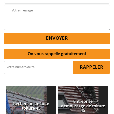
On vous rappelle gratuitement
Entreprise
te
démoussage de toiture
Isolation toiture 45
45