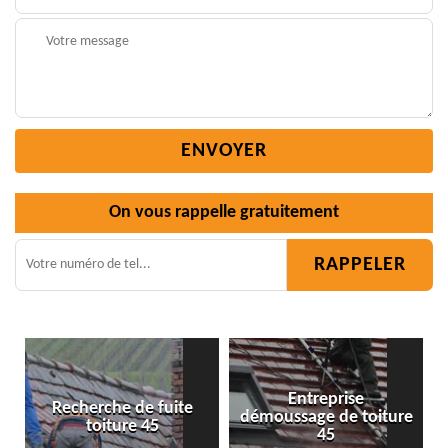
On vous rappelle gratuitement
Entreprise
te
démoussage de toiture
Isolation toiture 45
45