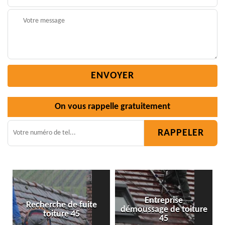
On vous rappelle gratuitement
Entreprise
fuite
démoussage de toiture
Isolation toiture 45
5
45