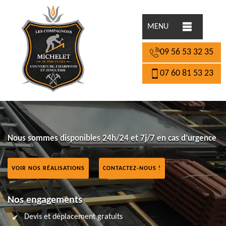
MENU
09 56 53 32 35
07 60 81 53 23
Nous sommes disponibles 24h/24 et 7j/7 en cas d’urgence
VOIR NOS RÉALISATIONS
CONTACTEZ-NOUS !
Nos engagements
Devis et déplacement gratuits