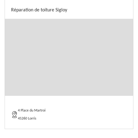
Réparation de toiture Sigloy
4 Place du Martroi
45260 Lorris