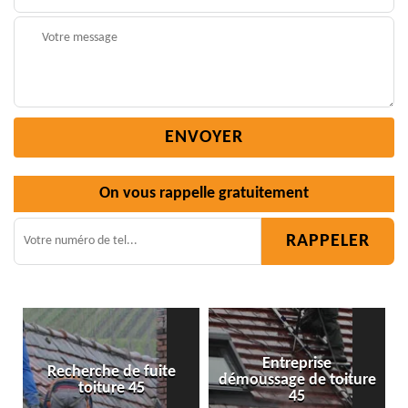
On vous rappelle gratuitement
Entreprise
herche de fuite
démoussage de toiture
Isolation
toiture 45
45