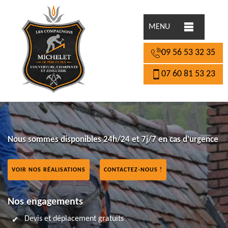
MENU
09 56 53 32 35
07 60 81 53 23
Nous sommes disponibles 24h/24 et 7j/7 en cas d’urgence
VOIR NOS RÉALISATIONS
CONTACTEZ-NOUS !
Nos engagements
Devis et déplacement gratuits