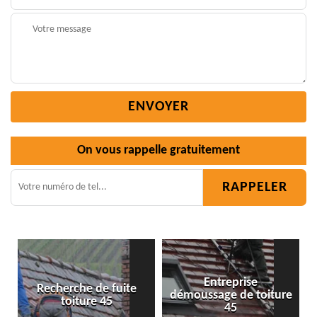
On vous rappelle gratuitement
Entreprise
ite
démoussage de toiture
Isolation toiture 45
45