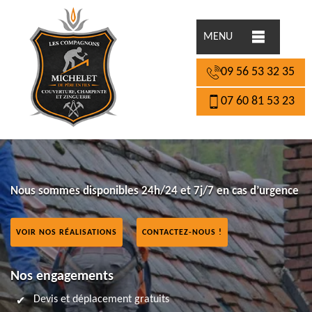
MENU
09 56 53 32 35
07 60 81 53 23
Nous sommes disponibles 24h/24 et 7j/7 en cas d’urgence
VOIR NOS RÉALISATIONS
CONTACTEZ-NOUS !
Nos engagements
Devis et déplacement gratuits