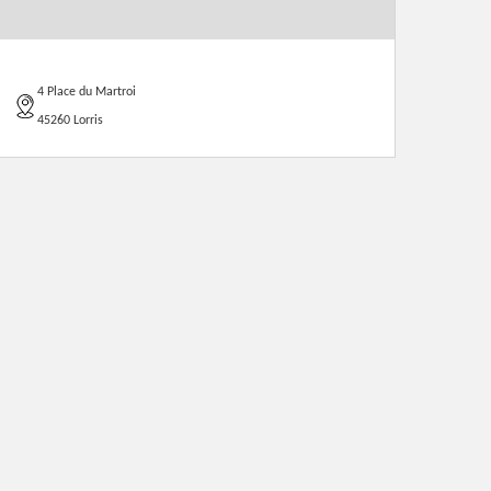
4 Place du Martroi
45260 Lorris