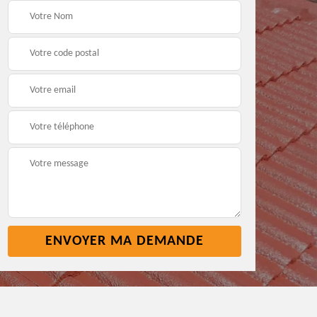
Pose nettoyage
Réparation toiture 45
gouttière 45