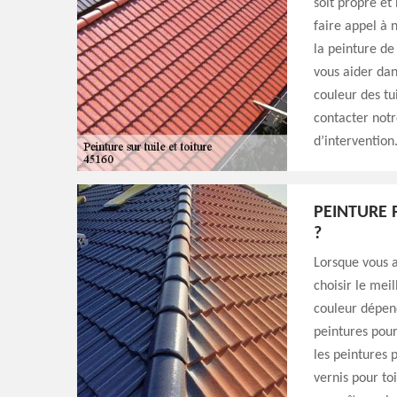
soit propre e
faire appel à 
la peinture de
vous aider dan
couleur des tu
contacter not
d’intervention
PEINTURE 
?
Lorsque vous av
choisir le mei
couleur dépend
peintures pour
les peintures 
vernis pour to