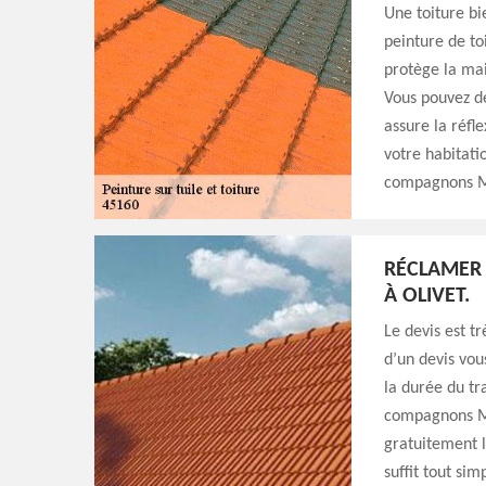
Une toiture bi
peinture de to
protège la mai
Vous pouvez de
assure la réfl
votre habitati
compagnons Mi
RÉCLAMER 
À OLIVET.
Le devis est tr
d’un devis vous
la durée du tr
compagnons Mic
gratuitement le
suffit tout si