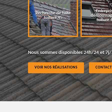
Entrepris
Recherche de fuite
ur 45
démoussage
toiture 45
toiture 4
Nous sommes disponibles 24h/24 et 7j/
VOIR NOS RÉALISATIONS
CONTACT