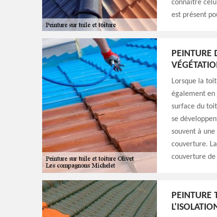
connaître celu
est présent po
PEINTURE D
VÉGÉTATIO
Lorsque la toi
également en j
surface du toi
se développent
souvent à une f
couverture. La
couverture de 
PEINTURE 
L'ISOLATI