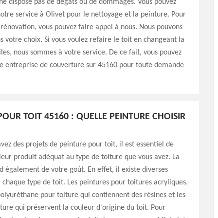
t ne dispose pas de dégâts ou de dommages. Vous pouvez
notre service à Olivet pour le nettoyage et la peinture. Pour
 rénovation, vous pouvez faire appel à nous. Nous pouvons
s votre choix. Si vous voulez refaire le toit en changeant la
iles, nous sommes à votre service. De ce fait, vous pouvez
re entreprise de couverture sur 45160 pour toute demande
.
POUR TOIT 45160 : QUELLE PEINTURE CHOISIR
ez des projets de peinture pour toit, il est essentiel de
lleur produit adéquat au type de toiture que vous avez. La
 également de votre goût. En effet, il existe diverses
 chaque type de toit. Les peintures pour toitures acryliques,
polyuréthane pour toiture qui contiennent des résines et les
iture qui préservent la couleur d'origine du toit. Pour