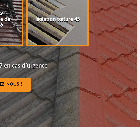
e
Peinture tuile et
 de
Isolation toiture 45
toiture 45
5
7 en cas d’urgence
EZ-NOUS !