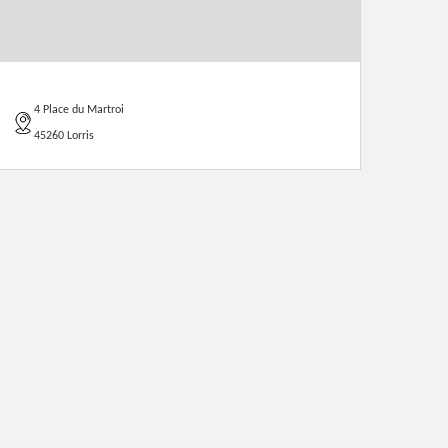
4 Place du Martroi
45260 Lorris