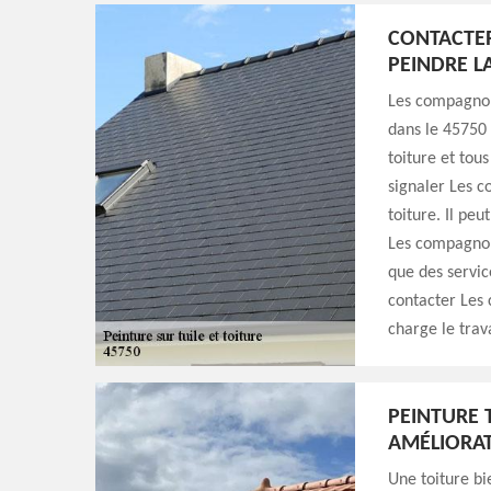
CONTACTER
PEINDRE L
Les compagnon
dans le 45750 
toiture et tou
signaler Les c
toiture. Il peu
Les compagnon
que des service
contacter Les
charge le trava
PEINTURE 
AMÉLIORAT
Une toiture bi