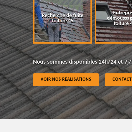
Entrepri
Recherche de fuite
eur 45
démoussag
toiture 45
toiture 
Nous sommes disponibles 24h/24 et 7j/
VOIR NOS RÉALISATIONS
CONTACT