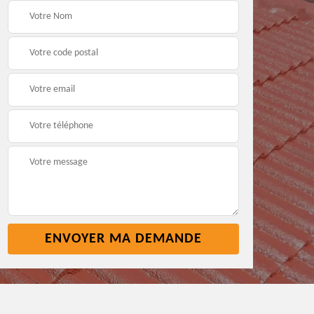
t
Pose nettoyage
Réparation toiture 45
gouttière 45