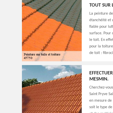
TOUT SUR 
La peinture de
étanchéité et 
fiable pour lu
surface. Pour c
le toit. En ef
pour la toiture
de toit : fibroc
EFFECTUER 
MESMIN.
Cherchez-vous 
Saint Pryve S
en mesure de 
soit le type d