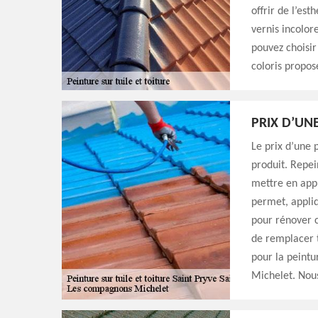
offrir de l’est
vernis incolor
pouvez choisi
coloris propos
PRIX D’UNE
Le prix d’une 
produit. Repe
mettre en appli
permet, appliq
pour rénover c
de remplacer t
pour la peint
Michelet. Nous