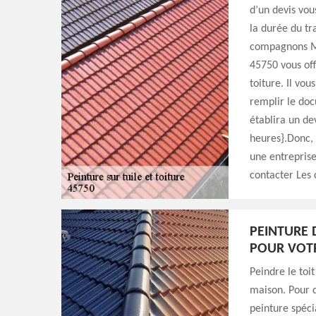
d’un devis vous
la durée du tr
compagnons Mi
45750 vous off
toiture. Il vo
remplir le doc
établira un de
heures}.Donc, 
une entreprise
contacter Les
PEINTURE 
POUR VOT
Peindre le toit
maison. Pour d
peinture spéci