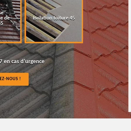
se
Peinture tuile e
e de
Isolation toiture 45
toiture 45
45
7 en cas d’urgence
EZ-NOUS !