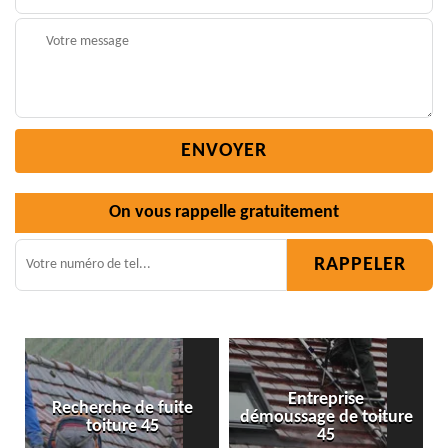
On vous rappelle gratuitement
Entreprise
 fuite
démoussage de toiture
Isolation toiture 4
45
45