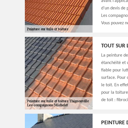
avant l’applic
d’un devis de 
Les compagnon
Vous pouvez n
TOUT SUR 
La peinture de
étanchéité et 
fiable pour lu
surface. Pour c
le toit. En ef
pour la toiture
de toit : fibroc
PEINTURE 