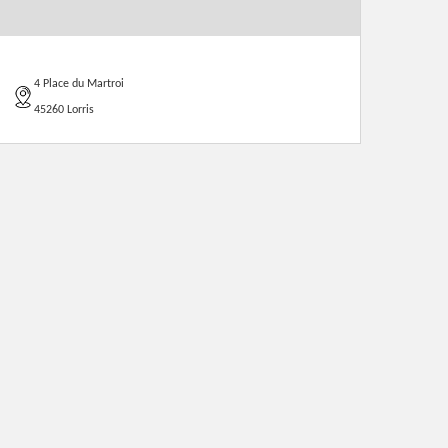
4 Place du Martroi
45260 Lorris