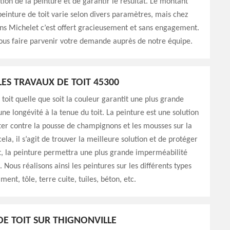
ation de la peinture et de garantir le résultat. Le montant
peinture de toit varie selon divers paramètres, mais chez
s Michelet c’est offert gracieusement et sans engagement.
ous faire parvenir votre demande auprès de notre équipe.
LES TRAVAUX DE TOIT 45300
 toit quelle que soit la couleur garantit une plus grande
une longévité à la tenue du toit. La peinture est une solution
tter contre la pousse de champignons et les mousses sur la
ela, il s’agit de trouver la meilleure solution et de protéger
fet, la peinture permettra une plus grande imperméabilité
. Nous réalisons ainsi les peintures sur les différents types
iment, tôle, terre cuite, tuiles, béton, etc.
DE TOIT SUR THIGNONVILLE