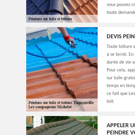
vous pouvez co
toute demande
DEVIS PEIN
Toute toiture
à se ternir. E
durée de vie su
Pour cela, app
sur tuile gratu
temps en temps
ce fait que L
toit.
APPELER U
PEINDRE V