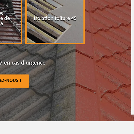
Peinture tuile et
P
Isolation toiture 45
toiture 45
7 en cas d’urgence
EZ-NOUS !