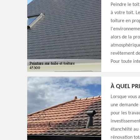
Peindre le toi
à votre toit. 
toiture en pro
l'environnemen
alors de la pr
atmosphérique 
revêtement de 
Pour toute int
À QUEL PR
Lorsque vous av
une demande d
pour les trava
investissement
étanchéité au 
rénovation tota