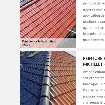
peinture de vo
notre savoir-f
application de
plusieurs avan
également un p
le produit de p
nous sommes a
PEINTURE 
MICHELET
Avant d’entame
soit propre e
faire appel à 
Pour la peintu
pouvons vous a
changeant la c