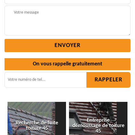
On vous rappelle gratuitement
Entreprise
 fuite
démoussage de toiture
Isolation toiture 4
45
45