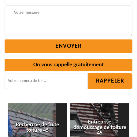
On vous rappelle gratuitement
Entreprise
e de fuite
démoussage de toiture
Isolation toit
ure 45
45