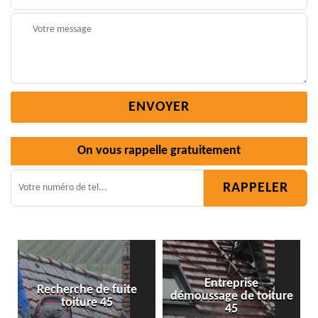
On vous rappelle gratuitement
Entreprise
ite
démoussage de toiture
Isolation toiture 45
45