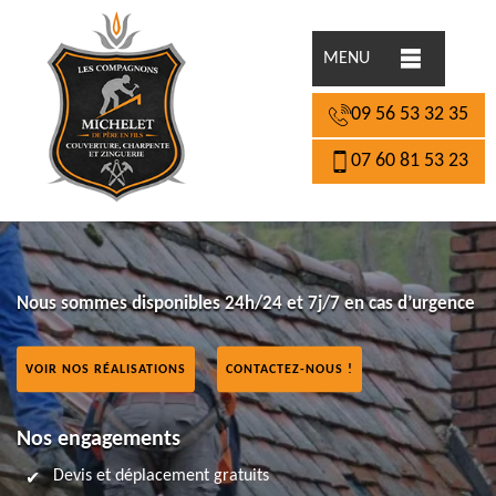
MENU
09 56 53 32 35
07 60 81 53 23
Nous sommes disponibles 24h/24 et 7j/7 en cas d’urgence
VOIR NOS RÉALISATIONS
CONTACTEZ-NOUS !
Nos engagements
Devis et déplacement gratuits