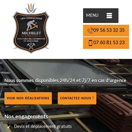
MENU
09 56 53 32 35
07 60 81 53 23
Nous sommes disponibles 24h/24 et 7j/7 en cas d’urgence
VOIR NOS RÉALISATIONS
CONTACTEZ-NOUS !
Nos engagements
Devis et déplacement gratuits