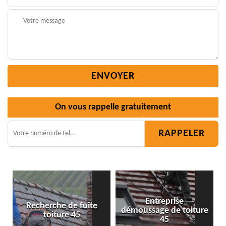
On vous rappelle gratuitement
Entreprise
te
démoussage de toiture
Isolation toiture 45
45