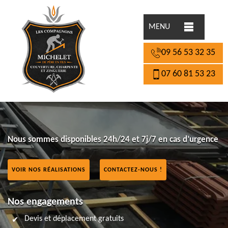
MENU
09 56 53 32 35
07 60 81 53 23
Nous sommes disponibles 24h/24 et 7j/7 en cas d’urgence
VOIR NOS RÉALISATIONS
CONTACTEZ-NOUS !
Nos engagements
Devis et déplacement gratuits