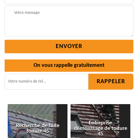
On vous rappelle gratuitement
Entreprise
e fuite
démoussage de toiture
Isolation toiture 
 45
45