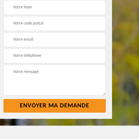
t
Pose nettoyage
Réparation toiture 45
gouttière 45