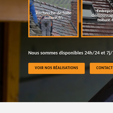
Entrepri
Recherche de fuite
eur 45
démoussag
toiture 45
toiture 
Nous sommes disponibles 24h/24 et 7j/
VOIR NOS RÉALISATIONS
CONTACT