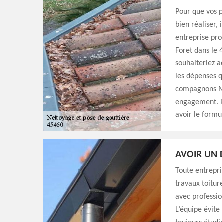
Pour que vos p
bien réaliser,
entreprise pr
Foret dans le 
souhaiteriez ac
les dépenses q
compagnons Mi
engagement. Po
avoir le formu
AVOIR UN 
Toute entrepri
travaux toitur
avec professio
L’équipe évite 