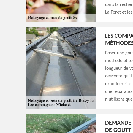
dans la recher
La Foret et le
LES COMPA
MÉTHODES 
Poser une gout
méthode et tec
longueur de vo
descente qu’il 
examiner si el
une réparation
n’utilisons qu
DEMANDE D
DE GOUTTI