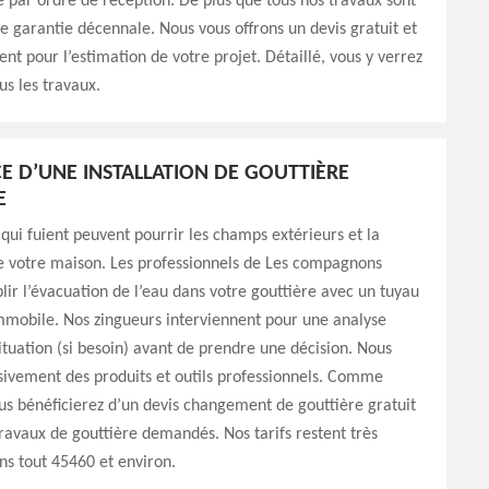
é par ordre de réception. De plus que tous nos travaux sont
e garantie décennale. Nous vous offrons un devis gratuit et
t pour l’estimation de votre projet. Détaillé, vous y verrez
ous les travaux.
E D’UNE INSTALLATION DE GOUTTIÈRE
E
 qui fuient peuvent pourrir les champs extérieurs et la
 votre maison. Les professionnels de Les compagnons
lir l’évacuation de l’eau dans votre gouttière avec un tuyau
mmobile. Nos zingueurs interviennent pour une analyse
situation (si besoin) avant de prendre une décision. Nous
usivement des produits et outils professionnels. Comme
us bénéficierez d’un devis changement de gouttière gratuit
travaux de gouttière demandés. Nos tarifs restent très
ns tout 45460 et environ.