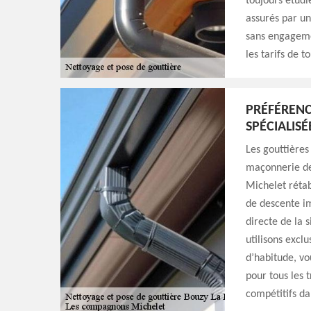
toujours étudi
assurés par un
sans engagemen
les tarifs de t
PRÉFÉRENC
SPÉCIALISÉ
Les gouttières
maçonnerie de
Michelet rétab
de descente i
directe de la 
utilisons excl
d’habitude, vo
pour tous les 
compétitifs da