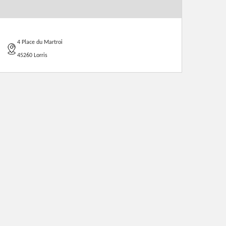
4 Place du Martroi
45260 Lorris