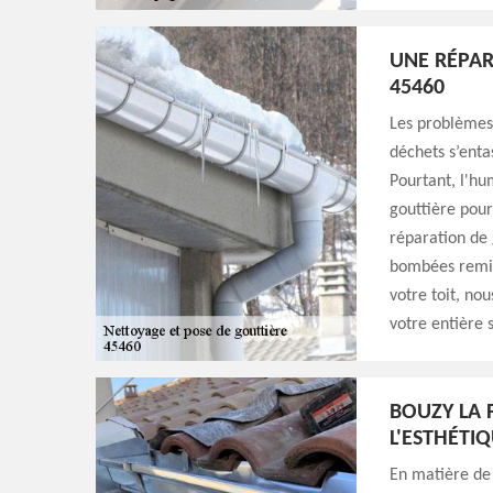
UNE RÉPAR
45460
Les problèmes
déchets s’enta
Pourtant, l'hu
gouttière pour
réparation de g
bombées remise
votre toit, no
votre entière s
BOUZY LA 
L'ESTHÉTI
En matière de 