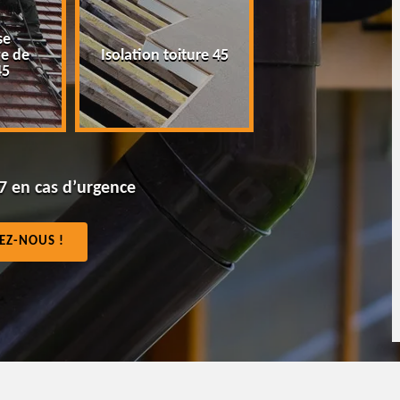
se
Peinture tuile e
e de
Isolation toiture 45
toiture 45
45
7 en cas d’urgence
EZ-NOUS !