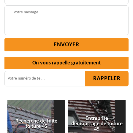
On vous rappelle gratuitement
Entreprise
 fuite
démoussage de toiture
Isolation toiture 4
45
45